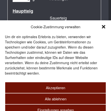
Hauptteig
Sauerteig
Wasser (kalt)
g
Cookie-Zustimmung verwalten
Weizenmehl 550
g
Um dir ein optimales Erlebnis zu bieten, verwenden wir
Salz
g
Technologien wie Cookies, um Geräteinformationen zu
Frischhefe
g
speichern und/oder darauf zuzugreifen. Wenn du diesen
Technologien zustimmst, können wir Daten wie das
Surfverhalten oder eindeutige IDs auf dieser Website
verarbeiten. Wenn du deine Zustimmung nicht erteilst oder
zurückziehst, können bestimmte Merkmale und Funktionen
beeinträchtigt werden.
Akzeptieren
Alle ablehnen
Copyright @ 2017 - Brot |
Impressum
|
Facebook
|
Instagram
|
Einstellungen ansehen