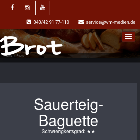
040/42 91 77-110
service@wm-medien.de
Toggl
Rezept
navig
Home
/
Rezept
Sauerteig-
Baguette
Schwierigkeitsgrad: ★★