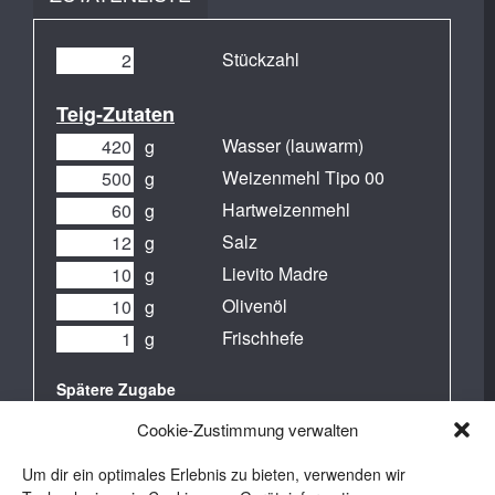
Stückzahl
Teig-Zutaten
Wasser (lauwarm)
g
Weizenmehl Tipo 00
g
Hartweizenmehl
g
Salz
g
Lievito Madre
g
Olivenöl
g
Frischhefe
g
Spätere Zugabe
Wasser (lauwarm, bei
g
Cookie-Zustimmung verwalten
Bedarf)
Um dir ein optimales Erlebnis zu bieten, verwenden wir
Topping