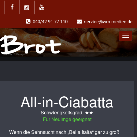
040/42 91 77-110
service@wm-medien.de
Toggl
Rezept
navig
Home
/
Rezept
All-in-Ciabatta
Schwierigkeitsgrad: ★★
Für Neulinge geeignet
Wenn die Sehnsucht nach „Bella Italia“ gar zu groß