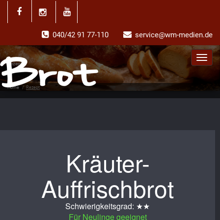
040/42 91 77-110
service@wm-medien.de
Toggl
Rezept
navig
Home
/
Rezept
Kräuter-
Auffrischbrot
Schwierigkeitsgrad: ★★
Für Neulinge geeignet