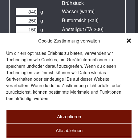
Brühstück
Wasser (warm)
g
Buttermilch (kalt)
g
Anstellgut (TA 200)
g
Kräuter (frisch)
g
Cookie-Zustimmung verwalten
Honig
g
Um dir ein optimales Erlebnis zu bieten, verwenden wir
Rapsöl
g
Technologien wie Cookies, um Geräteinformationen zu
Frischhefe
g
speichern und/oder darauf zuzugreifen. Wenn du diesen
Technologien zustimmst, können wir Daten wie das
Surfverhalten oder eindeutige IDs auf dieser Website
verarbeiten. Wenn du deine Zustimmung nicht erteilst oder
zurückziehst, können bestimmte Merkmale und Funktionen
beeinträchtigt werden.
Akzeptieren
Alle ablehnen