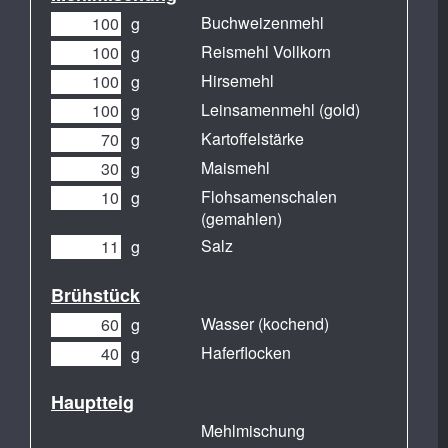
Buchweizenmehl
g
Reismehl Vollkorn
g
Hirsemehl
g
Leinsamenmehl (gold)
g
Kartoffelstärke
g
Maismehl
g
Flohsamenschalen
g
(gemahlen)
Salz
g
Brühstück
Wasser (kochend)
g
Haferflocken
g
Hauptteig
Mehlmischung