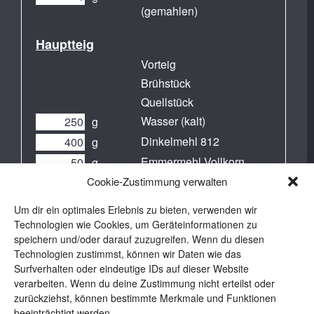
(gemahlen)
Hauptteig
Vorteig
Brühstück
Quellstück
Wasser (kalt)
g
Dinkelmehl 812
g
Emmermehl Vollkorn
g
Cookie-Zustimmung verwalten
Lievito Madre (aus dem
g
Kühlschrank)
Um dir ein optimales Erlebnis zu bieten, verwenden wir
Salz
g
Technologien wie Cookies, um Geräteinformationen zu
Olivenöl
g
speichern und/oder darauf zuzugreifen. Wenn du diesen
Technologien zustimmst, können wir Daten wie das
Surfverhalten oder eindeutige IDs auf dieser Website
verarbeiten. Wenn du deine Zustimmung nicht erteilst oder
zurückziehst, können bestimmte Merkmale und Funktionen
beeinträchtigt werden.