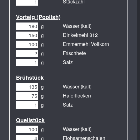
Stückzahl
Vorteig (Poolish)
Wasser (kalt)
g
Dinkelmehl 812
g
Emmermehl Vollkorn
g
Frischhefe
g
Salz
g
Brühstück
Wasser (kalt)
g
Haferflocken
g
Salz
g
Quellstück
Wasser (kalt)
g
Flohsamenschalen
g