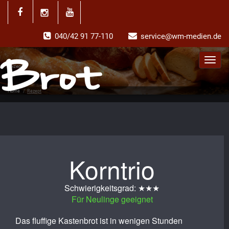
040/42 91 77-110
service@wm-medien.de
Toggl
Rezept
navig
Home
/
Rezept
Korntrio
Schwierigkeitsgrad: ★★★
Für Neulinge geeignet
Das fluffige Kastenbrot ist in wenigen Stunden