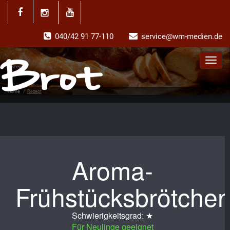
040/42 91 77-110
service@wm-medien.de
Toggl
Rezept
navig
Home
/
Rezept
Aroma-
Frühstücksbrötche
Schwierigkeitsgrad: ★
Für Neulinge geeignet