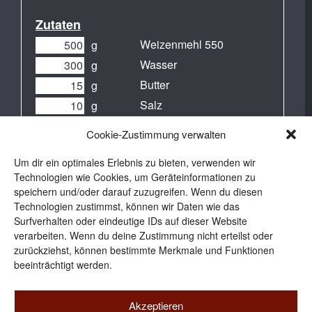
Zutaten
Weizenmehl 550
g
Wasser
g
Butter
g
Salz
g
Frischhefe
g
Cookie-Zustimmung verwalten
Zum Bestreuen
Um dir ein optimales Erlebnis zu bieten, verwenden wir
Saaten (nach
Technologien wie Cookies, um Geräteinformationen zu
Geschmack)
speichern und/oder darauf zuzugreifen. Wenn du diesen
Technologien zustimmst, können wir Daten wie das
Surfverhalten oder eindeutige IDs auf dieser Website
verarbeiten. Wenn du deine Zustimmung nicht erteilst oder
zurückziehst, können bestimmte Merkmale und Funktionen
beeinträchtigt werden.
Akzeptieren