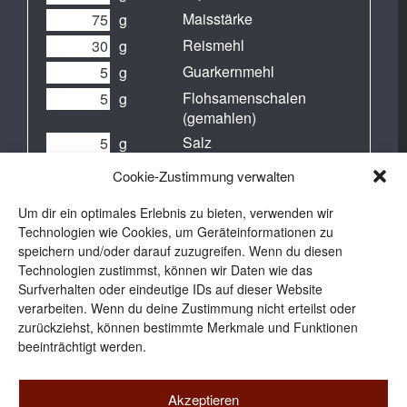
Maisstärke
g
Reismehl
g
Guarkernmehl
g
Flohsamenschalen
g
(gemahlen)
Salz
g
BallastoMaxx
g
Cookie-Zustimmung verwalten
Obstessig
g
Um dir ein optimales Erlebnis zu bieten, verwenden wir
Öl
g
Technologien wie Cookies, um Geräteinformationen zu
Ei
speichern und/oder darauf zuzugreifen. Wenn du diesen
Technologien zustimmst, können wir Daten wie das
Surfverhalten oder eindeutige IDs auf dieser Website
verarbeiten. Wenn du deine Zustimmung nicht erteilst oder
zurückziehst, können bestimmte Merkmale und Funktionen
beeinträchtigt werden.
Akzeptieren