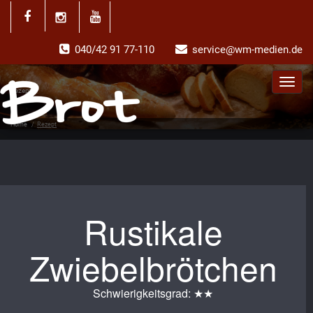
040/42 91 77-110
service@wm-medien.de
Toggl
Rezept
navig
Home
/
Rezept
Rustikale
Zwiebelbrötchen
Schwierigkeitsgrad: ★★