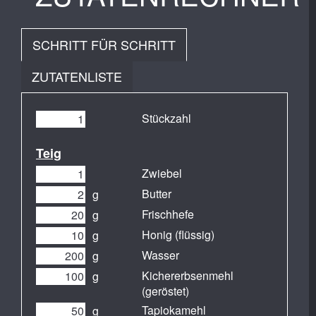
SCHRITT FÜR SCHRITT
ZUTATENLISTE
Stückzahl
Teig
Zwiebel
Butter
g
Frischhefe
g
Honig (flüssig)
g
Wasser
g
Kichererbsenmehl
g
(geröstet)
Tapiokamehl
g