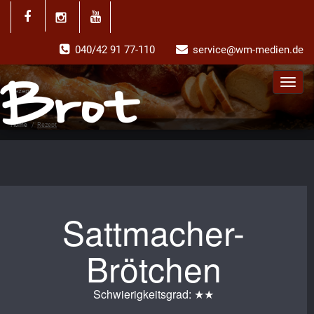
040/42 91 77-110
service@wm-medien.de
Toggl
Rezept
navig
Home
/
Rezept
Sattmacher-
Brötchen
Schwierigkeitsgrad: ★★