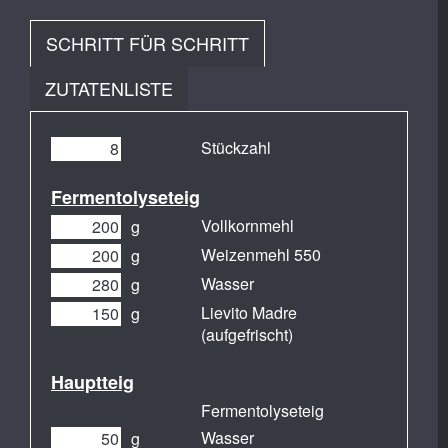
SCHRITT FÜR SCHRITT
ZUTATENLISTE
Stückzahl
Fermentolyseteig
Vollkornmehl
g
Weizenmehl 550
g
Wasser
g
Lievito Madre
g
(aufgefrischt)
Hauptteig
Fermentolyseteig
Wasser
g