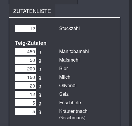
ZUTATENLISTE
Stückzahl
Teig-Zutaten
Manitobamehl
g
Maismehl
g
Bier
g
Milch
g
Olivenöl
g
Salz
g
Frischhefe
g
Kräuter (nach
g
Geschmack)
Zum Belegen