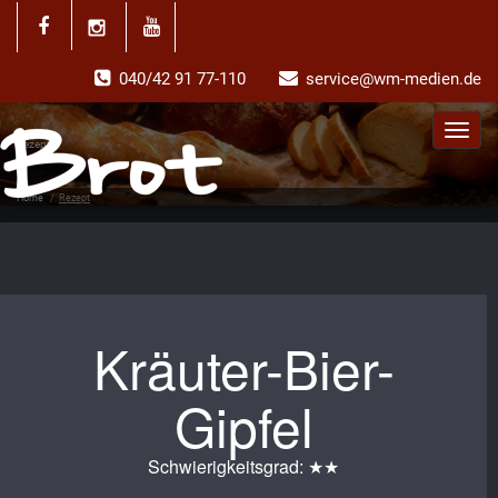
040/42 91 77-110
service@wm-medien.de
Toggl
Rezept
navig
Home
/
Rezept
Kräuter-Bier-
Gipfel
Schwierigkeitsgrad: ★★