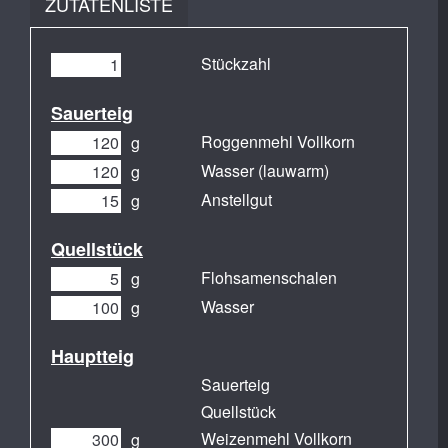
ZUTATENLISTE
Stückzahl
Sauerteig
Roggenmehl Vollkorn
g
Wasser (lauwarm)
g
Anstellgut
g
Quellstück
Flohsamenschalen
g
Wasser
g
Hauptteig
Sauerteig
Quellstück
Weizenmehl Vollkorn
g