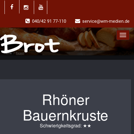
040/42 91 77-110
service@wm-medien.de
Toggl
Rezept
navig
Home
/
Rezept
Rhöner
Bauernkruste
Schwierigkeitsgrad: ★★