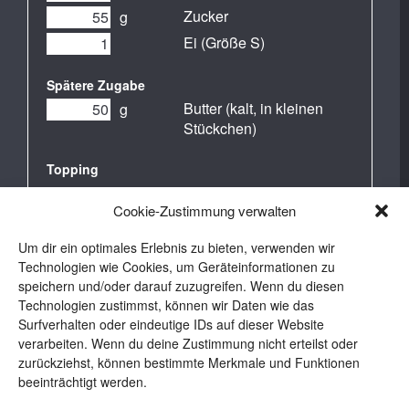
Zucker
g
Ei (Größe S)
Spätere Zugabe
Butter (kalt, in kleinen
g
Stückchen)
Topping
Marzipan
Cookie-Zustimmung verwalten
Kuvertüre (weiß)
g
Um dir ein optimales Erlebnis zu bieten, verwenden wir
Zum Bestreichen
Technologien wie Cookies, um Geräteinformationen zu
Ei (Größe S)
speichern und/oder darauf zuzugreifen. Wenn du diesen
Technologien zustimmst, können wir Daten wie das
Surfverhalten oder eindeutige IDs auf dieser Website
verarbeiten. Wenn du deine Zustimmung nicht erteilst oder
zurückziehst, können bestimmte Merkmale und Funktionen
beeinträchtigt werden.