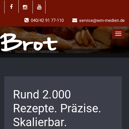
040/42 91 77-110
service@wm-medien.de
Toggl
Zugriff auf die BROTRezeptdatenbank
navig
Home
/
Zugriff auf die BROTRezeptdatenbank
Rund 2.000
Rezepte. Präzise.
Skalierbar.