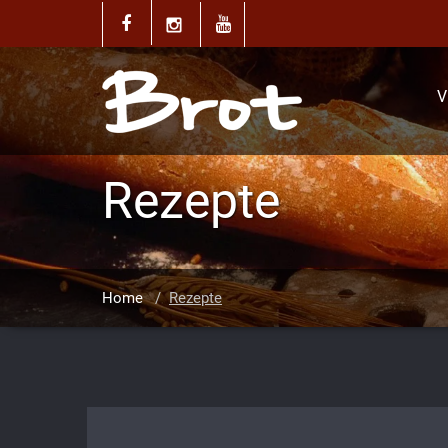
V
Rezepte
Home
/
Rezepte