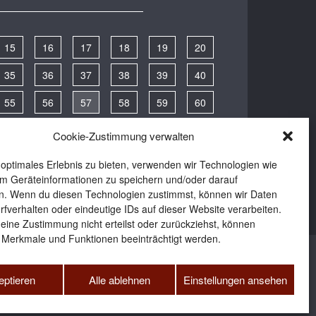
15
16
17
18
19
20
35
36
37
38
39
40
55
56
57
58
59
60
75
76
77
78
79
80
Cookie-Zustimmung verwalten
94
95
96
97
98
 optimales Erlebnis zu bieten, verwenden wir Technologien wie
m Geräteinformationen zu speichern und/oder darauf
n. Wenn du diesen Technologien zustimmst, können wir Daten
rfverhalten oder eindeutige IDs auf dieser Website verarbeiten.
ine Zustimmung nicht erteilst oder zurückziehst, können
 Merkmale und Funktionen beeinträchtigt werden.
eptieren
Alle ablehnen
Einstellungen ansehen
ter