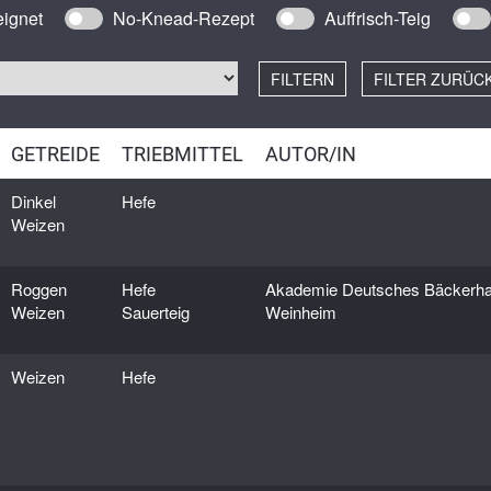
enfrei
Sauert
ignet
No-Knead-Rezept
Auffrisch-Teig
fer
Wasserk
anf
FILTERN
FILTER ZURÜC
weizen
n (Kamut)
GETREIDE
TRIEBMITTEL
AUTOR/IN
rnroggen
Dinkel
Hefe
inen
Weizen
ais
ggen
Roggen
Hefe
Akademie Deutsches Bäckerh
eizen
Weizen
Sauerteig
Weinheim
denroggen
Weizen
Hefe
izen