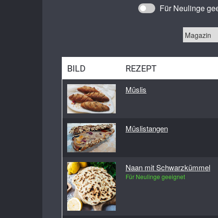
Glut
Für Neulinge gee
Ha
H
Hart
Khorasa
BILD
REZEPT
Lichtko
Müslis
Lup
M
Ro
Müslistangen
Rotw
Waldstau
Naan mit Schwarzkümmel
We
Für Neulinge geeignet