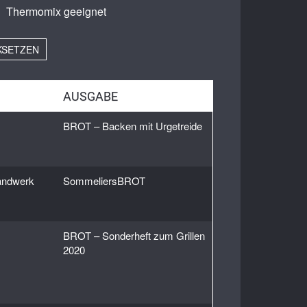
eig
Thermomix geeignet
efir
KSETZEN
AUSGABE
BROT – Backen mit Urgetreide
andwerk
SommeliersBROT
BROT – Sonderheft zum Grillen
2020