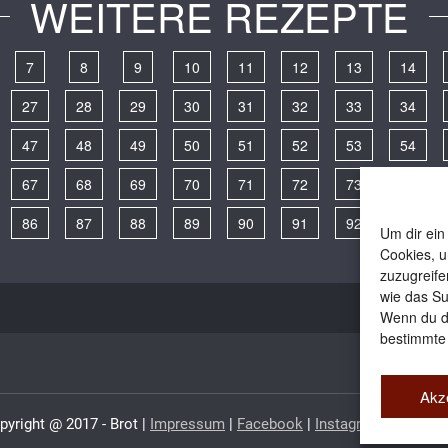
WEITERE REZEPTE
7
8
9
10
11
12
13
14
27
28
29
30
31
32
33
34
47
48
49
50
51
52
53
54
67
68
69
70
71
72
73
74
86
87
88
89
90
91
92
93
Um dir ein
Cookies, u
zuzugreife
wie das Su
Wenn du de
bestimmte
Akz
pyright @ 2017 - Brot |
Impressum
|
Facebook
|
Instagram
|
Newslet