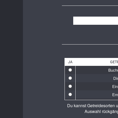
JA
GET
Buch
Di
Ein
Em
Gelb
Du kannst Getreidesorten u
Ge
Auswahl rückgäng