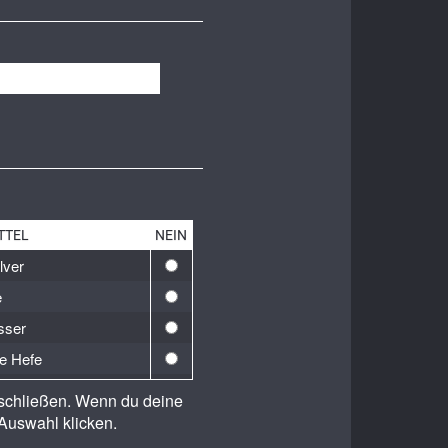
TTEL
NEIN
lver
e
sser
e Hefe
Madre
sschließen. Wenn du deine
on
Auswahl klicken.