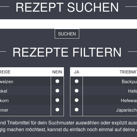
REZEPT SUCHEN
SUCHEN
REZEPTE FILTERN
REIDE
NEIN
JA
TRIEBMI
weizen
Backpu
nkel
Hef
korn
Hefewa
mer
Japanisch
weizen
Lievito 
nd Triebmittel für dein Suchmuster auswählen oder explizit au
rste
Natr
ig machen möchtest, kannst du einfach noch einmal auf deine 