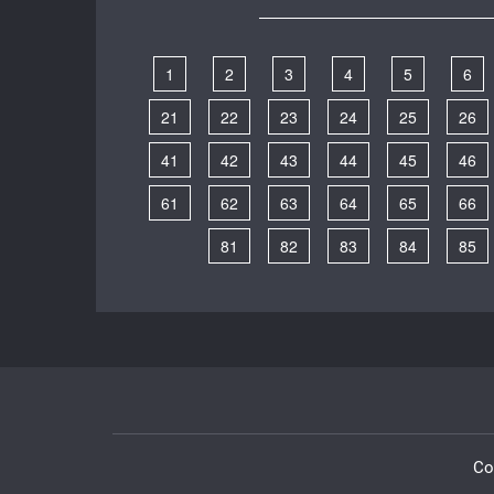
1
2
3
4
5
6
21
22
23
24
25
26
41
42
43
44
45
46
61
62
63
64
65
66
81
82
83
84
85
Co