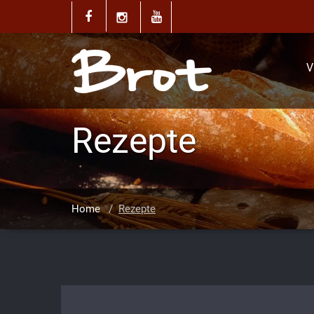
V
Rezepte
Home
/
Rezepte