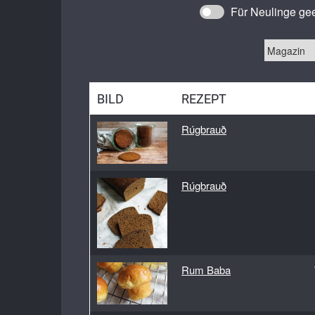
Glut
Für Neulinge gee
Ha
H
Hart
Khorasa
BILD
REZEPT
Lichtko
Rúgbrauð
Lup
M
Ro
Rúgbrauð
Rotw
Waldstau
We
Rum Baba