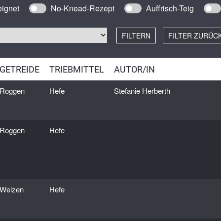
enfrei
Sauert
ignet
No-Knead-Rezept
Auffrisch-Teig
fer
Wasserk
anf
FILTERN
FILTER ZURÜC
weizen
n (Kamut)
GETREIDE
TRIEBMITTEL
AUTOR/IN
rnroggen
Roggen
Hefe
Stefanie Herberth
inen
ais
ggen
Roggen
Hefe
eizen
denroggen
izen
Weizen
Hefe