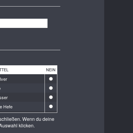
TTEL
NEIN
lver
e
sser
e Hefe
Madre
sschließen. Wenn du deine
on
Auswahl klicken.