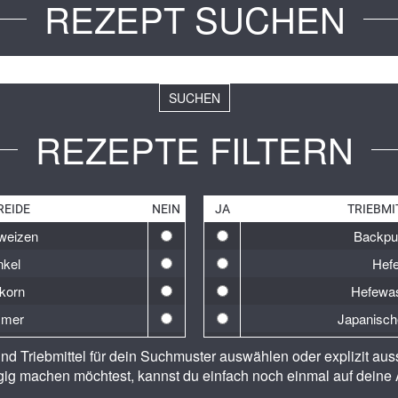
REZEPT SUCHEN
SUCHEN
REZEPTE FILTERN
REIDE
NEIN
JA
TRIEBMI
weizen
Backpu
nkel
Hef
korn
Hefewa
mer
Japanisch
weizen
Lievito 
nd Triebmittel für dein Suchmuster auswählen oder explizit au
rste
Natr
ig machen möchtest, kannst du einfach noch einmal auf deine 