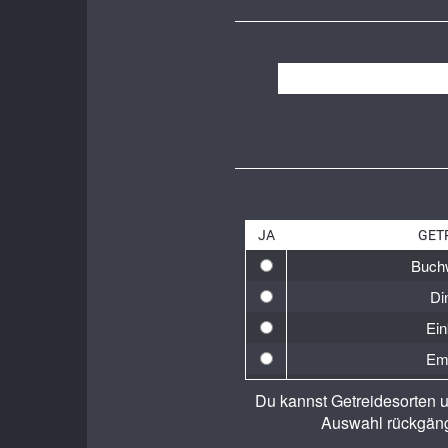
JA
GET
Buch
Di
Ein
Em
Gelb
Du kannst Getreidesorten u
Ge
Auswahl rückgäng