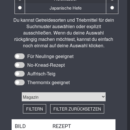
Hanf
Japanische Hefe
Hartweizen
Lievito Madre
Du kannst Getreidesorten und Triebmittel für dein
Khorasan (Kamut)
Natron
Suchmuster auswählen oder explizit
Lichtkornroggen
ausschließen. Wenn du deine Auswahl
Sauerteig
rückgängig machen möchtest, kannst du einfach
Lupinen
Wasserkefir
noch einmal auf deine Auswahl klicken.
Mais
Für Neulinge geeignet
Roggen
No-Knead-Rezept
Rotweizen
Auffrisch-Teig
Waldstaudenroggen
Thermomix geeignet
Weizen
FILTERN
FILTER ZURÜCKSETZEN
BILD
REZEPT