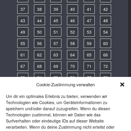
37
38
39
40
41
42
43
44
45
46
47
48
49
50
51
52
53
54
55
56
57
58
59
60
61
62
63
64
65
66
67
68
69
70
71
72
73
74
75
76
77
78
Cookie-Zustimmung verwalten
79
80
81
82
83
84
Um dir ein optimales Erlebnis zu bieten, verwenden wir
85
86
87
88
89
90
Technologien wie Cookies, um Geräteinformationen zu
speichern und/oder darauf zuzugreifen. Wenn du diesen
91
92
93
94
95
96
Technologien zustimmst, können wir Daten wie das
Surfverhalten oder eindeutige IDs auf dieser Website
97
98
verarbeiten. Wenn du deine Zustimmung nicht erteilst oder