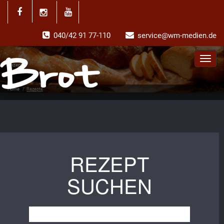
040/42 91 77-110
service@wm-medien.de
Toggl
Rezepte
navig
Home
/
Rezepte
REZEPT
SUCHEN