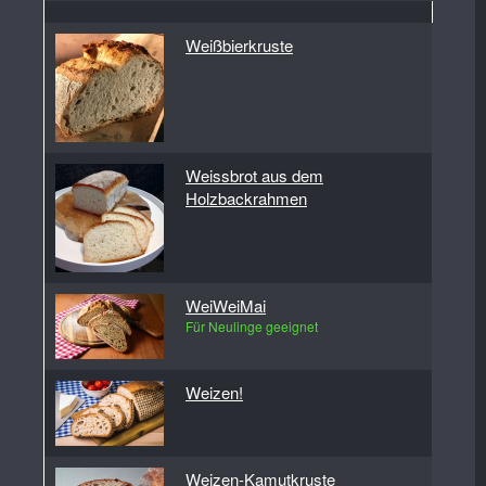
Weißbierkruste
Weissbrot aus dem
Holzbackrahmen
WeiWeiMai
Für Neulinge geeignet
Weizen!
Weizen-Kamutkruste