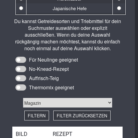
Hanf
Japanische Hefe
Hartweizen
Lievito Madre
Du kannst Getreidesorten und Triebmittel für dein
Khorasan (Kamut)
Natron
Suchmuster auswählen oder explizit
Lichtkornroggen
ausschließen. Wenn du deine Auswahl
Sauerteig
rückgängig machen möchtest, kannst du einfach
Lupinen
Wasserkefir
noch einmal auf deine Auswahl klicken.
Mais
Für Neulinge geeignet
Roggen
No-Knead-Rezept
Rotweizen
Auffrisch-Teig
Waldstaudenroggen
Thermomix geeignet
Weizen
FILTERN
FILTER ZURÜCKSETZEN
BILD
REZEPT