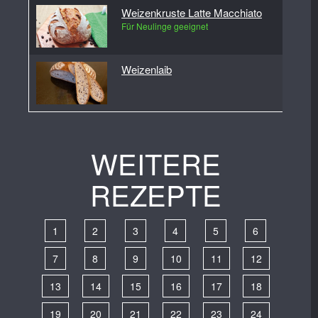
Weizenkruste Latte Macchiato
Für Neulinge geeignet
Weizenlaib
WEITERE
REZEPTE
1
2
3
4
5
6
7
8
9
10
11
12
13
14
15
16
17
18
19
20
21
22
23
24