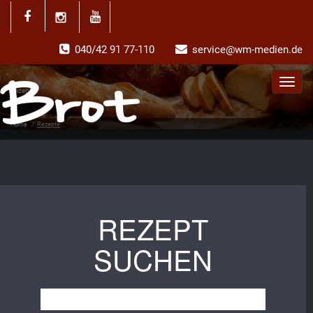
040/42 91 77-110
service@wm-medien.de
Toggl
Rezepte
navig
Home
/
Rezepte
REZEPT
SUCHEN