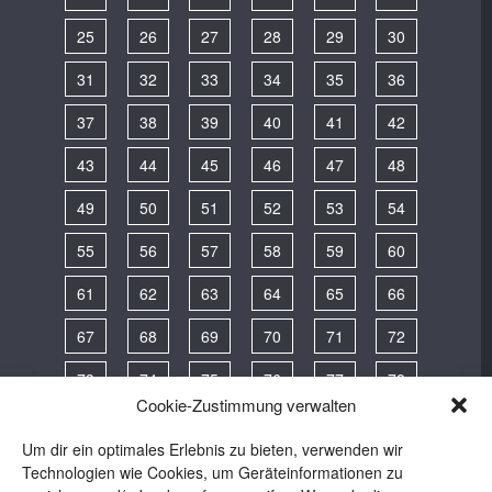
25
26
27
28
29
30
31
32
33
34
35
36
37
38
39
40
41
42
43
44
45
46
47
48
49
50
51
52
53
54
55
56
57
58
59
60
61
62
63
64
65
66
67
68
69
70
71
72
73
74
75
76
77
78
Cookie-Zustimmung verwalten
79
80
81
82
83
84
Um dir ein optimales Erlebnis zu bieten, verwenden wir
85
86
87
88
89
90
Technologien wie Cookies, um Geräteinformationen zu